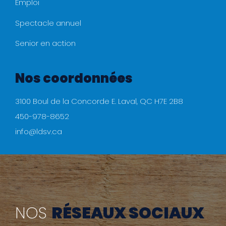
Emploi
Spectacle annuel
Senior en action
Nos coordonnées
3100 Boul de la Concorde E. Laval, QC H7E 2B8
450-978-8652
info@ldsv.ca
NOS
RÉSEAUX SOCIAUX