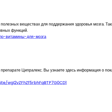
полезных веществах для поддержания здоровья мозга. Та
ивных функций.
ло-витамины-для-мозга
 препарате Ципралекс. Вы узнаете здесь информация о по
bsite/wgI2vZFhZf5rbhFqBTP7G0CD1