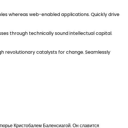
bles whereas web-enabled applications. Quickly drive
es through technically sound intellectual capital.
ugh revolutionary catalysts for change. Seamlessly
утюрье Кристобалем Баленсиагой. Он славится