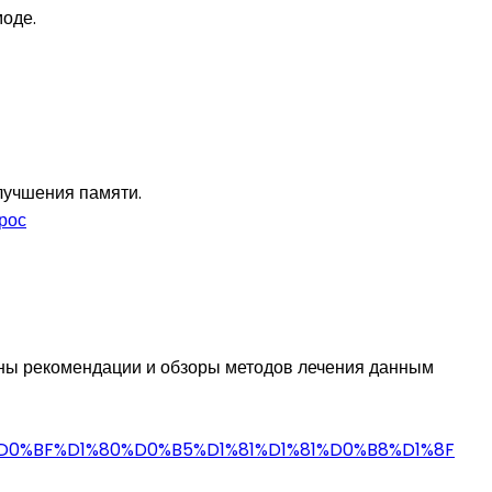
оде.
лучшения памяти.
рос
ены рекомендации и обзоры методов лечения данным
D0%BF%D1%80%D0%B5%D1%81%D1%81%D0%B8%D1%8F