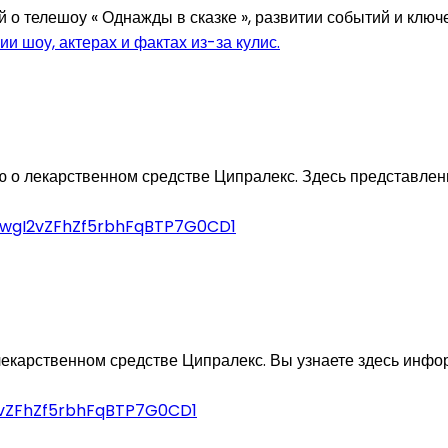
 о телешоу « Однажды в сказке », развитии событий и клю
 шоу, актерах и фактах из-за кулис.
о лекарственном средстве Ципралекс. Здесь представлен
te/wgI2vZFhZf5rbhFqBTP7G0CD1
екарственном средстве Ципралекс. Вы узнаете здесь инфо
I2vZFhZf5rbhFqBTP7G0CD1