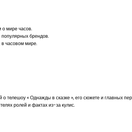
 о мире часов.
 популярных брендов.
 в часовом мире.
о телешоу « Однажды в сказке », его сюжете и главных пе
елях ролей и фактах из-за кулис.