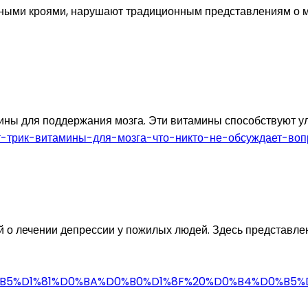
ными кроями, нарушают традиционным представлениям о м
ины для поддержания мозга. Эти витамины способствуют у
рт-трик-витамины-для-мозга-что-никто-не-обсуждает-воп
й о лечении депрессии у пожилых людей. Здесь представл
0%B5%D1%81%D0%BA%D0%B0%D1%8F%20%D0%B4%D0%B5%