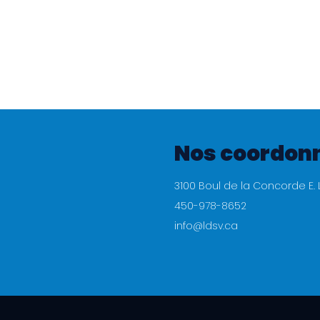
Nos coordon
3100 Boul de la Concorde E. 
450-978-8652
info@ldsv.ca