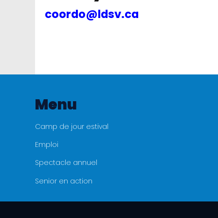
coordo@ldsv.ca
Menu
Camp de jour estival
Emploi
Spectacle annuel
Senior en action