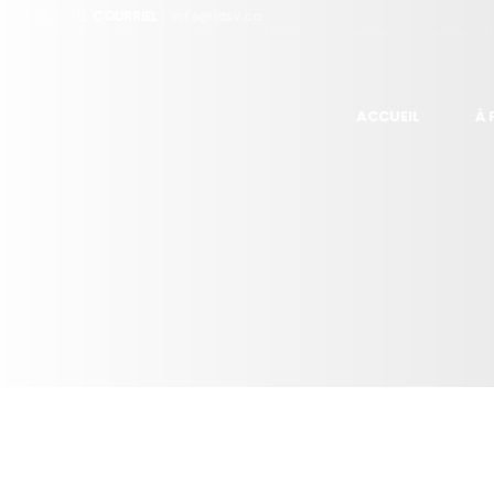
978-8652
COURRIEL :
info@ldsv.ca
ACCUEIL
À