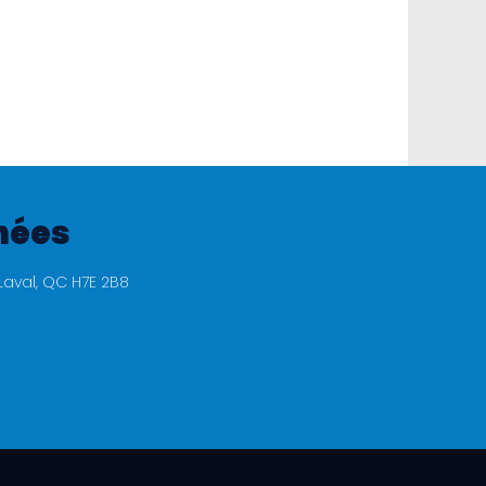
nées
Laval, QC H7E 2B8