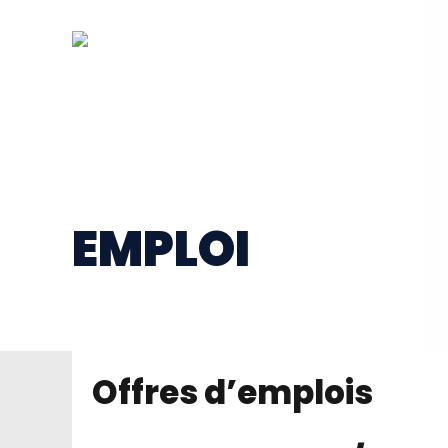
3100, boul. Concorde Est
Laval
APPELEZ-NOUS :
450 
EMPLOI
Offres d’emplois