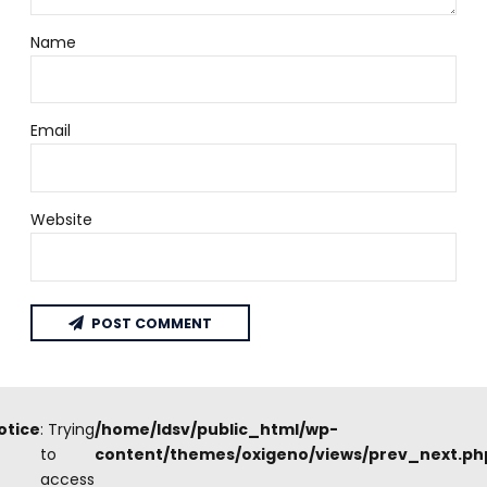
Name
Email
Website
POST COMMENT
otice
: Trying
/home/ldsv/public_html/wp-
to
content/themes/oxigeno/views/prev_next.ph
access