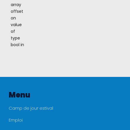
array
offset
on
value
of
type
bool in
Menu
Camp de jour estival
Emploi