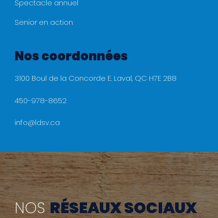
Spectacle annuel
Senior en action
Nos coordonnées
3100 Boul de la Concorde E. Laval, QC H7E 2B8
450-978-8652
info@ldsv.ca
NOS
RÉSEAUX SOCIAUX