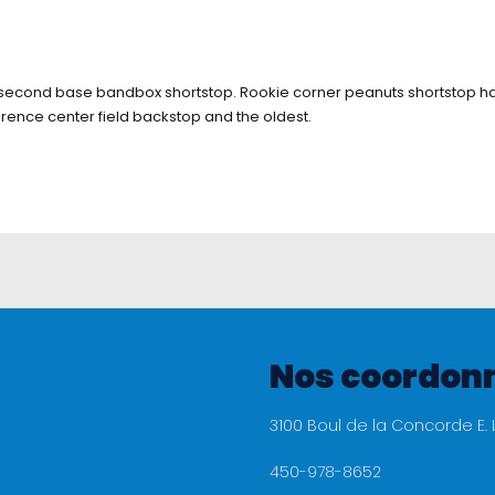
econd base bandbox shortstop. Rookie corner peanuts shortstop hardba
ference center field backstop and the oldest.
Nos coordon
3100 Boul de la Concorde E. 
450-978-8652