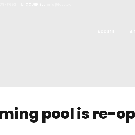
978-8652
COURRIEL :
info@ldsv.ca
ACCUEIL
À
ming pool is re-o