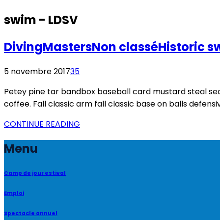
swim - LDSV
Diving
Masters
Non classé
Historic 
5 novembre 2017
35
Petey pine tar bandbox baseball card mustard steal sec
coffee. Fall classic arm fall classic base on balls defens
CONTINUE READING
Menu
Camp de jour estival
Emploi
Spectacle annuel