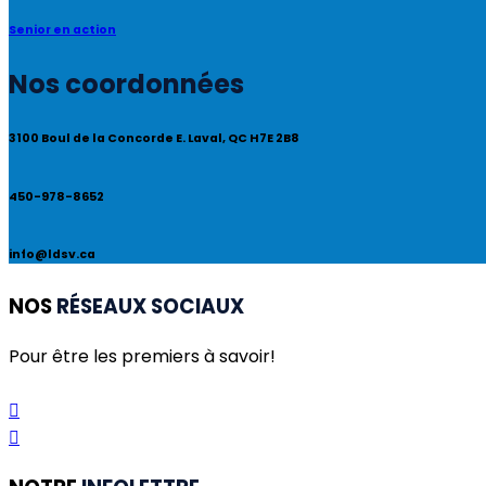
Senior en action
Nos coordonnées
3100 Boul de la Concorde E. Laval, QC H7E 2B8
450-978-8652
info@ldsv.ca
NOS
RÉSEAUX SOCIAUX
Pour être les premiers à savoir!