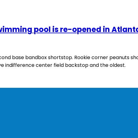
swimming pool is re-opened in Atlant
ond base bandbox shortstop. Rookie corner peanuts short
ive indifference center field backstop and the oldest.